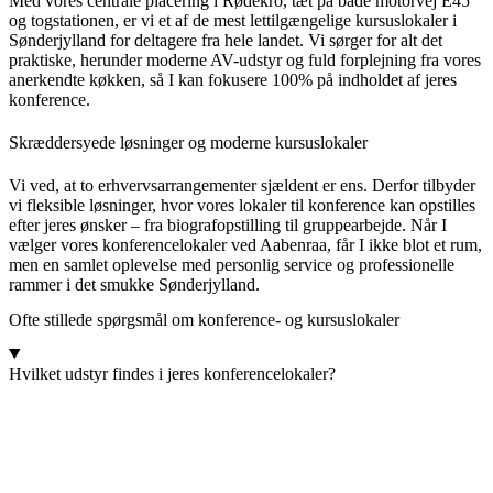
Med vores centrale placering i Rødekro, tæt på både motorvej E45
og togstationen, er vi et af de mest lettilgængelige kursuslokaler i
Sønderjylland for deltagere fra hele landet. Vi sørger for alt det
praktiske, herunder moderne AV-udstyr og fuld forplejning fra vores
anerkendte køkken, så I kan fokusere 100% på indholdet af jeres
konference.
Skræddersyede løsninger og moderne kursuslokaler
Vi ved, at to erhvervsarrangementer sjældent er ens. Derfor tilbyder
vi fleksible løsninger, hvor vores lokaler til konference kan opstilles
efter jeres ønsker – fra biografopstilling til gruppearbejde. Når I
vælger vores konferencelokaler ved Aabenraa, får I ikke blot et rum,
men en samlet oplevelse med personlig service og professionelle
rammer i det smukke Sønderjylland.
Ofte stillede spørgsmål om konference- og kursuslokaler
Hvilket udstyr findes i jeres konferencelokaler?