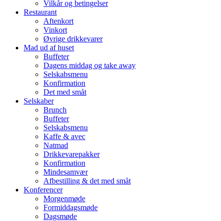
Vilkår og betingelser
Restaurant
Aftenkort
Vinkort
Øvrige drikkevarer
Mad ud af huset
Buffeter
Dagens middag og take away
Selskabsmenu
Konfirmation
Det med småt
Selskaber
Brunch
Buffeter
Selskabsmenu
Kaffe & avec
Natmad
Drikkevarepakker
Konfirmation
Mindesamvær
Afbestilling & det med småt
Konferencer
Morgenmøde
Formiddagsmøde
Dagsmøde