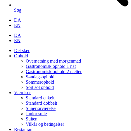
Søg
DA
EN
DA
EN
Det sker
Ophold
Overnatning med morgenmad
Gastronomisk ophold 1 nat
Gastronomisk ophold 2 nætter
Søndagsophold
Sommerophold
Sort sol ophold
Værelser
Standard enkelt
Standard dobbelt
Superiorværelse
Junior suite
Suiten
Vilkår og betingelser
Restaurant