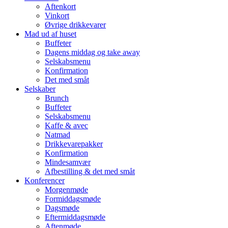
Aftenkort
Vinkort
Øvrige drikkevarer
Mad ud af huset
Buffeter
Dagens middag og take away
Selskabsmenu
Konfirmation
Det med småt
Selskaber
Brunch
Buffeter
Selskabsmenu
Kaffe & avec
Natmad
Drikkevarepakker
Konfirmation
Mindesamvær
Afbestilling & det med småt
Konferencer
Morgenmøde
Formiddagsmøde
Dagsmøde
Eftermiddagsmøde
Aftenmøde