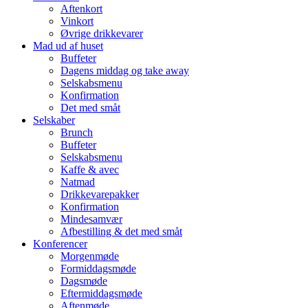
Aftenkort
Vinkort
Øvrige drikkevarer
Mad ud af huset
Buffeter
Dagens middag og take away
Selskabsmenu
Konfirmation
Det med småt
Selskaber
Brunch
Buffeter
Selskabsmenu
Kaffe & avec
Natmad
Drikkevarepakker
Konfirmation
Mindesamvær
Afbestilling & det med småt
Konferencer
Morgenmøde
Formiddagsmøde
Dagsmøde
Eftermiddagsmøde
Aftenmøde