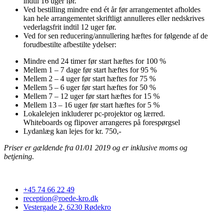
indtil 16 uger før.
Ved bestilling mindre end ét år før arrangementet afholdes
kan hele arrangementet skriftligt annulleres eller nedskrives
vederlagsfrit indtil 12 uger før.
Ved for sen reducering/annullering hæftes for følgende af de
forudbestilte afbestilte ydelser:
Mindre end 24 timer før start hæftes for 100 %
Mellem 1 – 7 dage før start hæftes for 95 %
Mellem 2 – 4 uger før start hæftes for 75 %
Mellem 5 – 6 uger før start hæftes for 50 %
Mellem 7 – 12 uger før start hæftes for 15 %
Mellem 13 – 16 uger før start hæftes for 5 %
Lokalelejen inkluderer pc-projektor og lærred.
Whiteboards og flipover arrangeres på forespørgsel
Lydanlæg kan lejes for kr. 750,-
Priser er gældende fra 01/01 2019 og er inklusive moms og
betjening.
+45 74 66 22 49
reception@roede-kro.dk
Vestergade 2, 6230 Rødekro