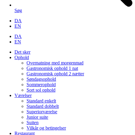
Søg
DA
EN
DA
EN
Det sker
Ophold
Overnatning med morgenmad
Gastronomisk ophold 1 nat
Gastronomisk ophold 2 nætter
Søndagsophold
Sommerophold
Sort sol ophold
Værelser
Standard enkelt
Standard dobbelt
Superiorværelse
Junior suite
Suiten
Vilkår og betingelser
Restaurant