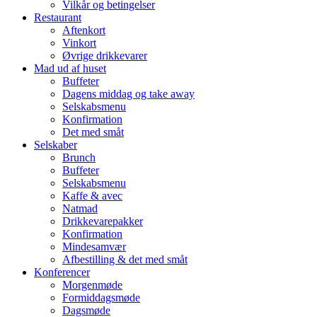
Vilkår og betingelser
Restaurant
Aftenkort
Vinkort
Øvrige drikkevarer
Mad ud af huset
Buffeter
Dagens middag og take away
Selskabsmenu
Konfirmation
Det med småt
Selskaber
Brunch
Buffeter
Selskabsmenu
Kaffe & avec
Natmad
Drikkevarepakker
Konfirmation
Mindesamvær
Afbestilling & det med småt
Konferencer
Morgenmøde
Formiddagsmøde
Dagsmøde