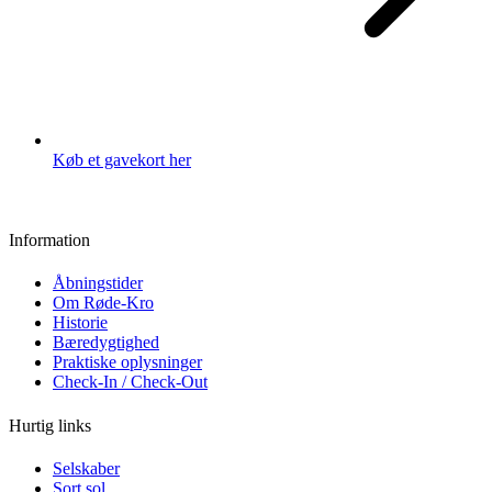
Køb et gavekort her
Information
Åbningstider
Om Røde-Kro
Historie
Bæredygtighed
Praktiske oplysninger
Check-In / Check-Out
Hurtig links
Selskaber
Sort sol