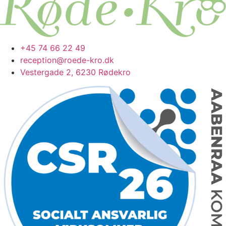
+45 74 66 22 49
reception@roede-kro.dk
Vestergade 2, 6230 Rødekro