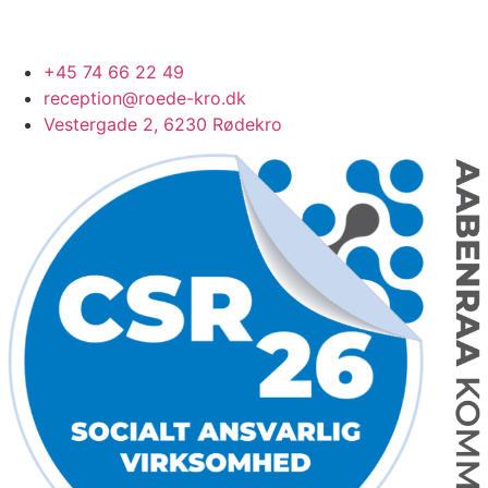
+45 74 66 22 49
reception@roede-kro.dk
Vestergade 2, 6230 Rødekro